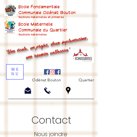
Ecole Fondamentale
Communale Odénat Bouton
Sections maternelles et prima
ires
Ecole Maternelle
Communale du Quartier
"Une école, un projet, deux implantations,
Sections maternelles
une réussite collective"
ME
NU
Odénat Bouton
Quartier
Contact
Nous joindre