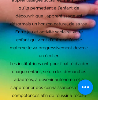
apprentissages scolaires, mais parce
qu'ils permettent à l'enfant de
découvrir que l'apprentissage est
désormais un horizon naturel de sa vie.
Entre jeu et activité scolaire, votre
enfant qui vient d'entrer à l'école
maternelle va progressivement devenir
un écolier.
Les institutrices ont pour finalité d'aider
chaque enfant, selon des démarches
adaptées, à devenir autonome et à
s'approprier des connaissances et des
compétences afin de réussir à l’école
primaire les apprentissages
fondamentaux.
L'objectif essentiel qu’elles poursuivent
est l'acquisition d'un langage oral riche,
organisé et compréhensible par l'autre.