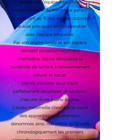
au sein de l’équipe éducative.
L’investissement de nombreux parents
grandissant au fil des années apporte
une aide précieuse en collaboration
avec l’équipe éducative.
Par son origine rurale et son espace
récréatif exceptionnellement
champêtre, l’école développe la
sensibilité de l’enfant à l’environnement
naturel et social.
L’école possède deux cours
parfaitement sécurisées et équipées
chacune d’une plaine de jeux.
L'école maternelle constitue le cycle
des apprentissages premiers,
dénommés ainsi, non parce qu'ils sont
chronologiquement les premiers