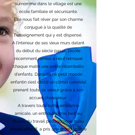
surnomme dans le village est une
école familiale et sécurisante.
Elle nous fait rêver par son charme
conjugué à la qualité de
l'enseignement qui y est dispensé.
A l’intérieur de ses vieux murs datant
du début du siècle passé, l’école
récemment remise à neuf retrouve
chaque matin une petite ribambelle
d’enfants. Dans de ce petit monde
enfantin s’est établi un climat convivial
prenant toute sa valeur grâce à son
accueil chaleureux.
A travers toute cette ambiance
amicale, un enthousiasme, tant au
niveau du travail pédagogique qu’au
niveau affectif, a pris une grande place