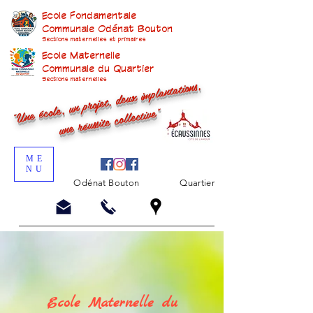
Ecole Fondamentale
Communale Odénat Bouton
Sections maternelles et prima
ires
Ecole Maternelle
Communale du Quartier
"Une école, un projet, deux implantations,
Sections maternelles
une réussite collective"
ME
NU
Odénat Bouton
Quartier
Ecole Maternelle du