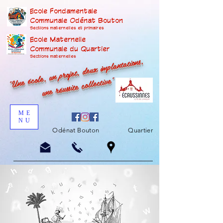
Ecole Fondamentale
Communale Odénat Bouton
Sections maternelles et prima
ires
Ecole Maternelle
Communale du Quartier
"Une école, un projet, deux implantations,
Sections maternelles
une réussite collective"
ME
NU
Odénat Bouton
Quartier