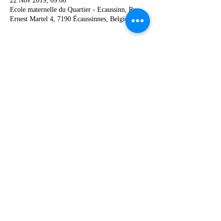
22 Nov 2019, 09:00
Ecole maternelle du Quartier - Ecaussinn, Rue
Ernest Martel 4, 7190 Écaussinnes, Belgique
Share this event
067 49 12 90
©2019 by Ecole Communale Odénat Bouton.