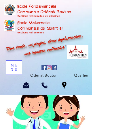
Ecole Fondamentale
Communale Odénat Bouton
Sections maternelles et prima
ires
Ecole Maternelle
Communale du Quartier
"Une école, un projet, deux implantations,
Sections maternelles
une réussite collective"
ME
NU
Odénat Bouton
Quartier