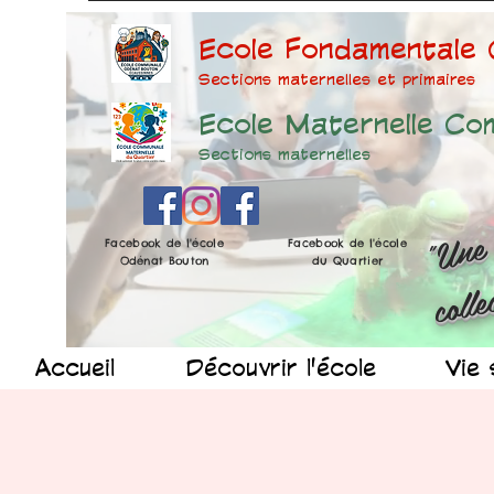
Ecole Fondamentale
Sections maternelles et prima
ires
Ecole Maternelle Co
Sections maternelles
Facebook de l'école
Facebook de l'école
Odénat Bouton
du Quartier
Accueil
Découvrir l'école
Vie 