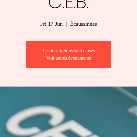
C.E.B.
Fri 17 Jun
  |  
Écaussinnes
Les inscriptions sont closes
Voir autres événements