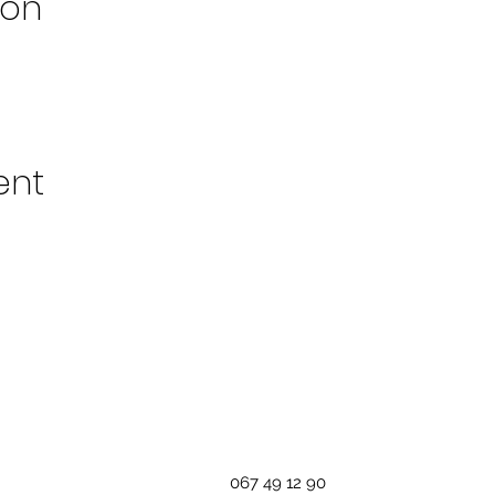
ion
ent
067 49 12 90