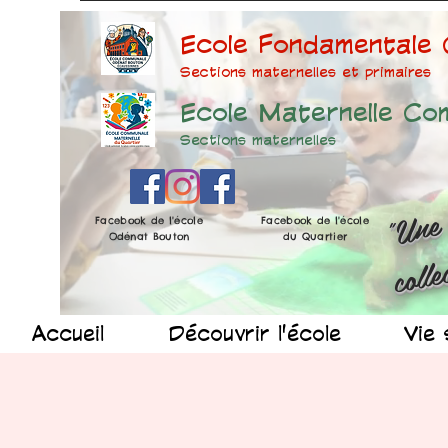
Ecole Fondamentale
Sections maternelles et prima
ires
Ecole Maternelle Co
Sections maternelles
Facebook de l'école
Facebook de l'école
Odénat Bouton
du Quartier
Accueil
Découvrir l'école
Vie 