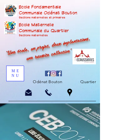
Ecole Fondamentale
Communale Odénat Bouton
Sections maternelles et prima
ires
Ecole Maternelle
Communale du Quartier
"Une école, un projet, deux implantations,
Sections maternelles
une réussite collective"
ME
NU
Odénat Bouton
Quartier