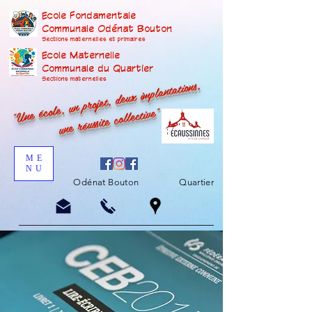
Ecole Fondamentale
Communale Odénat Bouton
Sections maternelles et prima
ires
Ecole Maternelle
Communale du Quartier
"Une école, un projet, deux implantations,
Sections maternelles
une réussite collective"
ME
NU
Odénat Bouton
Quartier