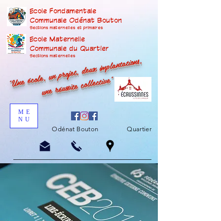
Ecole Fondamentale
Communale Odénat Bouton
Sections maternelles et prima
ires
Ecole Maternelle
Communale du Quartier
"Une école, un projet, deux implantations,
Sections maternelles
une réussite collective"
ME
NU
Odénat Bouton
Quartier