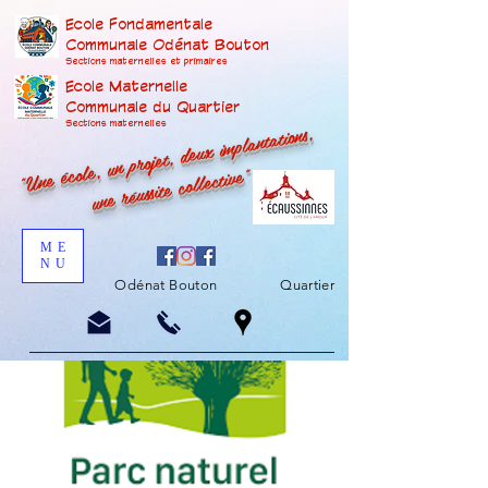
Ecole Fondamentale
Communale Odénat Bouton
Sections maternelles et prima
ires
Ecole Maternelle
Communale du Quartier
"Une école, un projet, deux implantations,
Sections maternelles
une réussite collective"
ME
NU
Odénat Bouton
Quartier