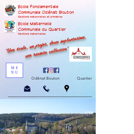
Ecole Fondamentale
Communale Odénat Bouton
Sections maternelles et prima
ires
Ecole Maternelle
Communale du Quartier
"Une école, un projet, deux implantations,
Sections maternelles
une réussite collective"
ME
NU
Odénat Bouton
Quartier