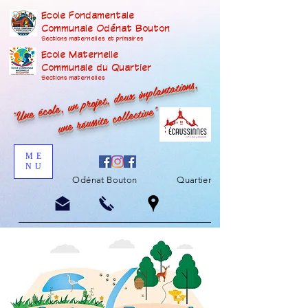
Ecole Fondamentale
Communale Odénat Bouton
Sections maternelles et prima
ires
Ecole Maternelle
Communale du Quartier
"Une école, un projet, deux implantations,
Sections maternelles
une réussite collective"
ME
NU
Odénat Bouton
Quartier