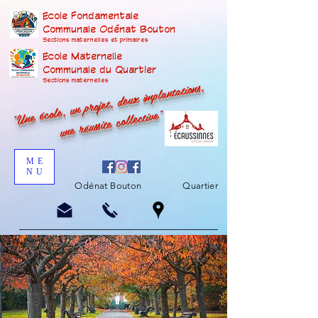
Ecole Fondamentale
Communale Odénat Bouton
Sections maternelles et prima
ires
Ecole Maternelle
Communale du Quartier
"Une école, un projet, deux implantations,
Sections maternelles
une réussite collective"
ME
NU
Odénat Bouton
Quartier