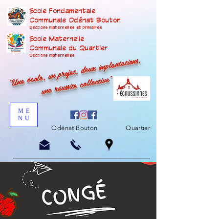
Ecole Fondamentale
Communale Odénat Bouton
Sections maternelles et prima
ires
Ecole Maternelle
Communale du Quartier
"Une école, un projet, deux implantations,
Sections maternelles
une réussite collective"
ME
NU
Odénat Bouton
Quartier