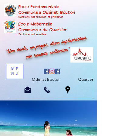
Ecole Fondamentale
Communale Odénat Bouton
Sections maternelles et prima
ires
Ecole Maternelle
Communale du Quartier
"Une école, un projet, deux implantations,
Sections maternelles
une réussite collective"
ME
NU
Odénat Bouton
Quartier