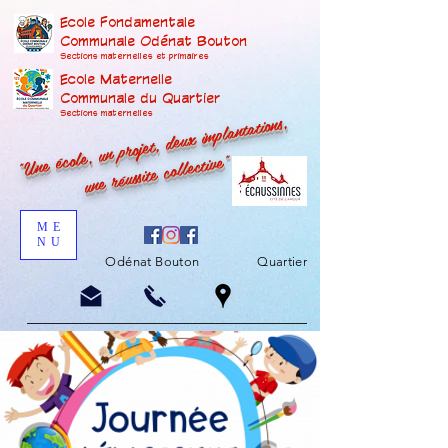
Ecole Fondamentale
Communale Odénat Bouton
Sections maternelles et prima
ires
Ecole Maternelle
Communale du Quartier
"Une école, un projet, deux implantations,
Sections maternelles
une réussite collective"
ME
NU
Odénat Bouton
Quartier