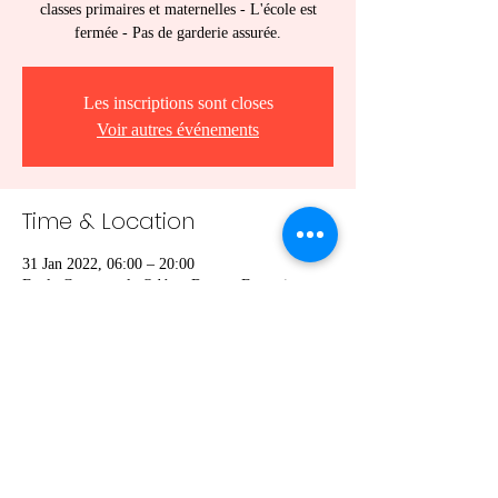
classes primaires et maternelles - L'école est
fermée - Pas de garderie assurée.
Les inscriptions sont closes
Voir autres événements
Time & Location
31 Jan 2022, 06:00 – 20:00
Ecole Communale Odénat Bouton Ecaussinne,
Rue de Soignies 1, 7190 Écaussinnes, Belgique
Share this event