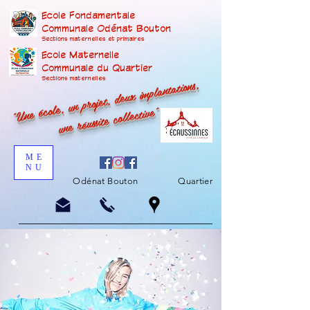
Ecole Fondamentale
Communale Odénat Bouton
Sections maternelles et prima
ires
Ecole Maternelle
Communale du Quartier
"Une école, un projet, deux implantations,
Sections maternelles
une réussite collective"
ME
NU
Odénat Bouton
Quartier