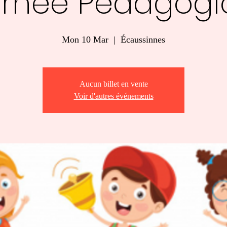
urnée Pédagogi
Mon 10 Mar
  |  
Écaussinnes
Aucun billet en vente
Voir d'autres événements