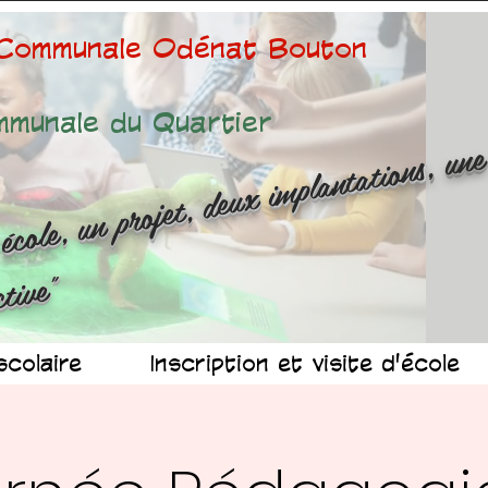
 Communale Odénat Bouton
mmunale du Quartier
ne é
ole
n 
ojet
d
x 
mp
n
at
ns
n
r
ussit
ollec
v
"
scolaire
Inscription et visite d'école