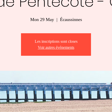
 de Pentecôte -
Mon 29 May
  |  
Écaussinnes
Les inscriptions sont closes
Voir autres événements