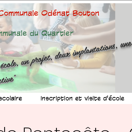
 Communale Odénat Bouton
mmunale du Quartier
ne é
ole
n 
ojet
d
x 
mp
n
at
ns
n
r
ussit
ollec
v
"
scolaire
Inscription et visite d'école