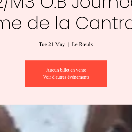
/M3 O.B Journé
me de la Cantr
Tue 21 May
  |  
Le Rœulx
Aucun billet en vente
Voir d'autres événements