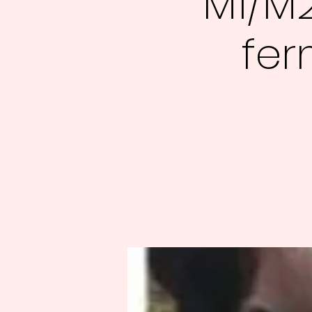
M1/M2
fer