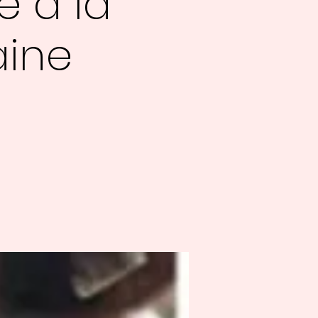
e à la
aine