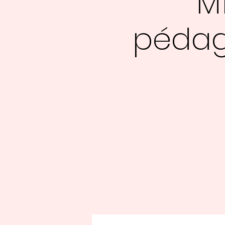
M
pédag