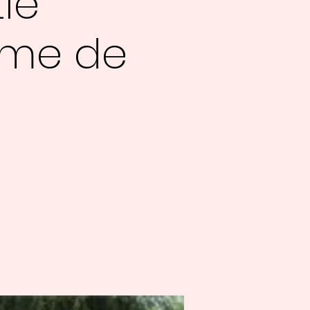
ie
rme de