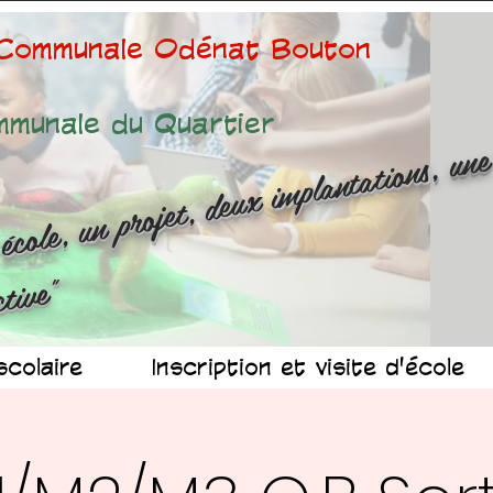
 Communale Odénat Bouton
mmunale du Quartier
ne é
ole
n 
ojet
d
x 
mp
n
at
ns
n
r
ussit
ollec
v
"
scolaire
Inscription et visite d'école