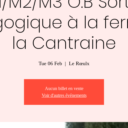
1/M2/M3 O.B Sort
ogique à la fe
la Cantraine
Tue 06 Feb
  |  
Le Rœulx
Aucun billet en vente
Voir d'autres événements