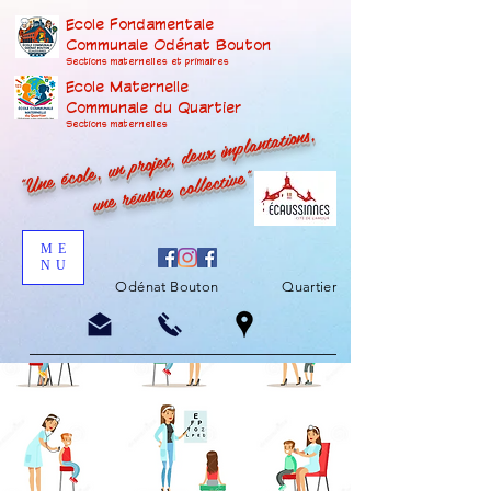
Ecole Fondamentale
Communale Odénat Bouton
Sections maternelles et prima
ires
Ecole Maternelle
Communale du Quartier
"Une école, un projet, deux implantations,
Sections maternelles
une réussite collective"
ME
NU
Odénat Bouton
Quartier