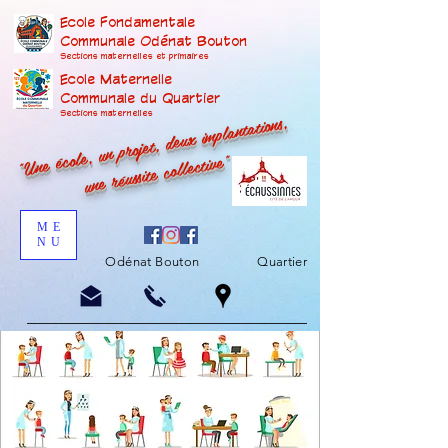
Ecole Fondamentale
Communale Odénat Bouton
Sections maternelles et prima
ires
Ecole Maternelle
Communale du Quartier
"Une école, un projet, deux implantations,
Sections maternelles
une réussite collective"
ME
NU
Odénat Bouton
Quartier