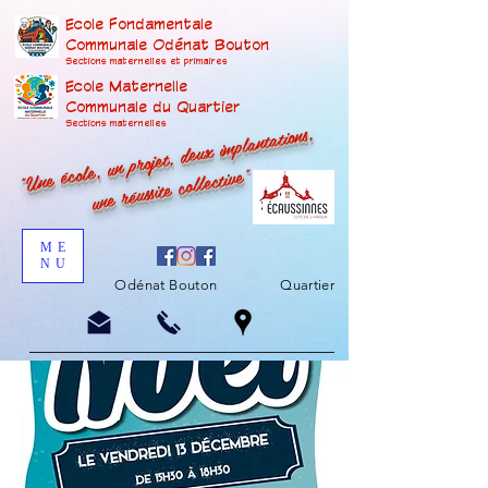
Ecole Fondamentale
Communale Odénat Bouton
Sections maternelles et prima
ires
Ecole Maternelle
Communale du Quartier
"Une école, un projet, deux implantations,
Sections maternelles
une réussite collective"
ME
NU
Odénat Bouton
Quartier