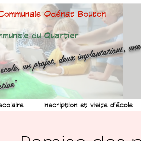
 Communale Odénat Bouton
mmunale du Quartier
ne é
ole
n 
ojet
d
x 
mp
n
at
ns
n
r
ussit
ollec
v
"
scolaire
Inscription et visite d'école