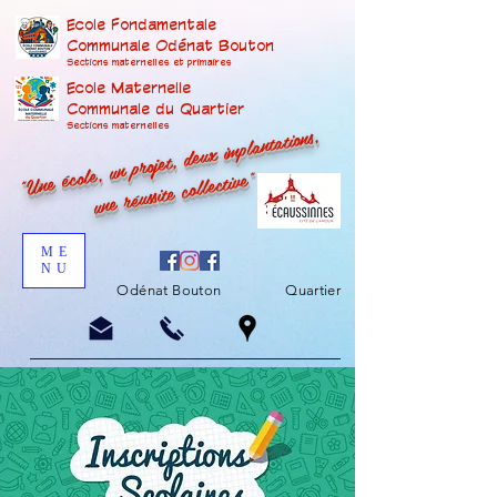
Ecole Fondamentale
Communale Odénat Bouton
Sections maternelles et prima
ires
Ecole Maternelle
Communale du Quartier
"Une école, un projet, deux implantations,
Sections maternelles
une réussite collective"
ME
NU
Odénat Bouton
Quartier