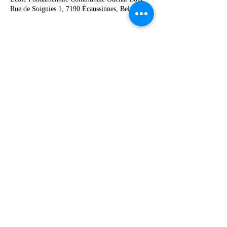
Rue de Soignies 1, 7190 Écaussinnes, Belgique
Share this event
067 49 12 90
©2019 by Ecole Communale Odénat Bouton.
Proudly created with Wix.com