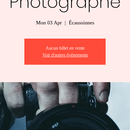
Photographe
Mon 03 Apr
  |  
Écaussinnes
Aucun billet en vente
Voir d'autres événements