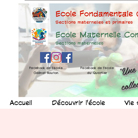
Ecole Fondamentale
Sections maternelles et prima
ires
Ecole Maternelle Co
Sections maternelles
Facebook de l'école
Facebook de l'école
Odénat Bouton
du Quartier
Accueil
Découvrir l'école
Vie 