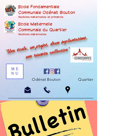
Ecole Fondamentale
Communale Odénat Bouton
Sections maternelles et prima
ires
Ecole Maternelle
Communale du Quartier
"Une école, un projet, deux implantations,
Sections maternelles
une réussite collective"
ME
NU
Odénat Bouton
Quartier