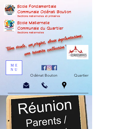
Ecole Fondamentale
Communale Odénat Bouton
Sections maternelles et prima
ires
Ecole Maternelle
Communale du Quartier
"Une école, un projet, deux implantations,
Sections maternelles
une réussite collective"
ME
NU
Odénat Bouton
Quartier