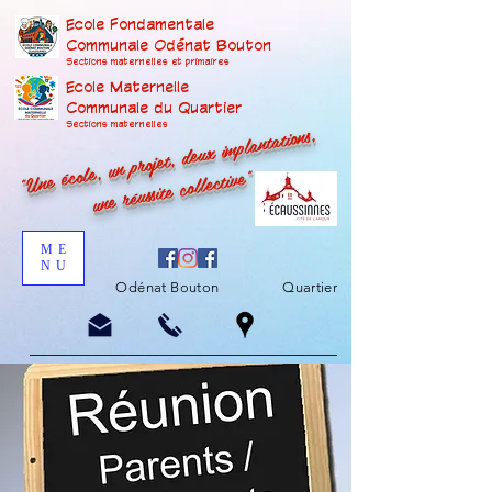
Ecole Fondamentale
Communale Odénat Bouton
Sections maternelles et prima
ires
Ecole Maternelle
Communale du Quartier
"Une école, un projet, deux implantations,
Sections maternelles
une réussite collective"
ME
NU
Odénat Bouton
Quartier