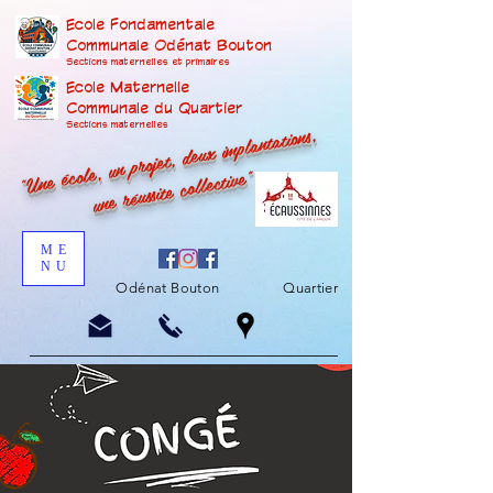
Ecole Fondamentale
Communale Odénat Bouton
Sections maternelles et prima
ires
Ecole Maternelle
Communale du Quartier
"Une école, un projet, deux implantations,
Sections maternelles
une réussite collective"
ME
NU
Odénat Bouton
Quartier