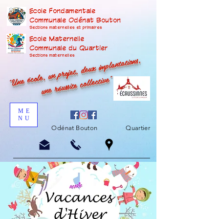
Ecole Fondamentale
Communale Odénat Bouton
Sections maternelles et prima
ires
Ecole Maternelle
Communale du Quartier
"Une école, un projet, deux implantations,
Sections maternelles
une réussite collective"
ME
NU
Odénat Bouton
Quartier