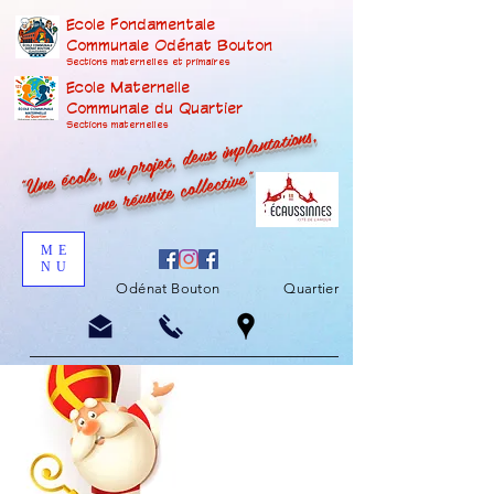
Ecole Fondamentale
Communale Odénat Bouton
Sections maternelles et prima
ires
Ecole Maternelle
Communale du Quartier
"Une école, un projet, deux implantations,
Sections maternelles
une réussite collective"
ME
NU
Odénat Bouton
Quartier