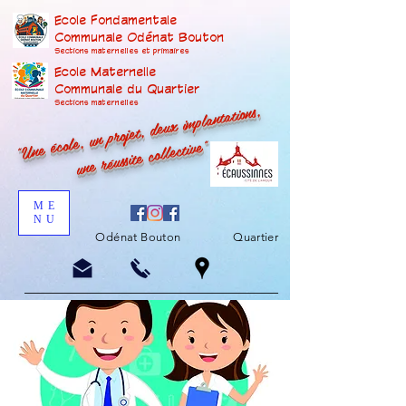
Ecole Fondamentale
Communale Odénat Bouton
Sections maternelles et prima
ires
Ecole Maternelle
Communale du Quartier
"Une école, un projet, deux implantations,
Sections maternelles
une réussite collective"
ME
NU
Odénat Bouton
Quartier